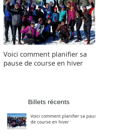
Voici comment planifier sa
Salomon et 
pause de course en hiver
s’associent à 
Skyrunner C
Billets récents
Voici comment planifier sa pause
de course en hiver