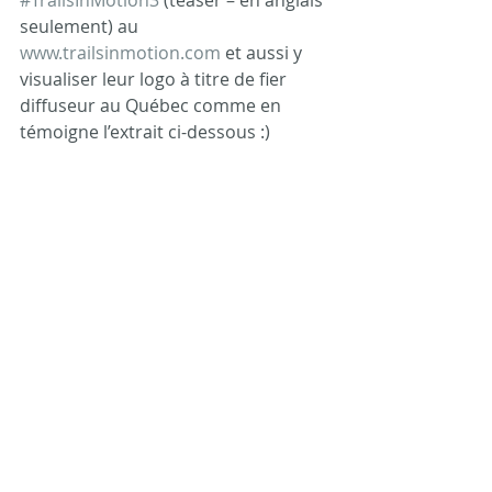
#TrailsInMotion3
 (teaser – en anglais 
seulement) au 
www.trailsinmotion.com
 et aussi y 
visualiser leur logo à titre de fier 
diffuseur au Québec comme en 
témoigne l’extrait ci-dessous :)  