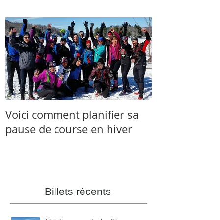
Voici comment planifier sa
Salomon et 
pause de course en hiver
s’associent à 
Skyrunner C