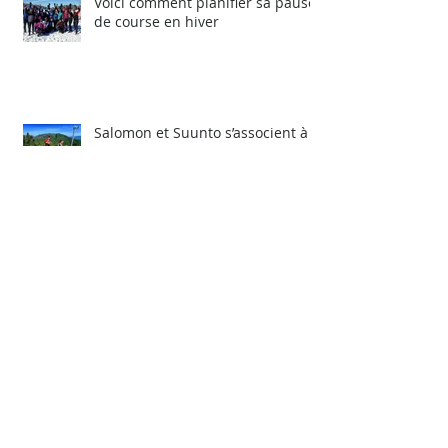
Billets récents
Voici comment planifier sa pause
de course en hiver
Salomon et Suunto s’associent à
la Série Skyrunner Canada
Voici GeoDeTraiL !