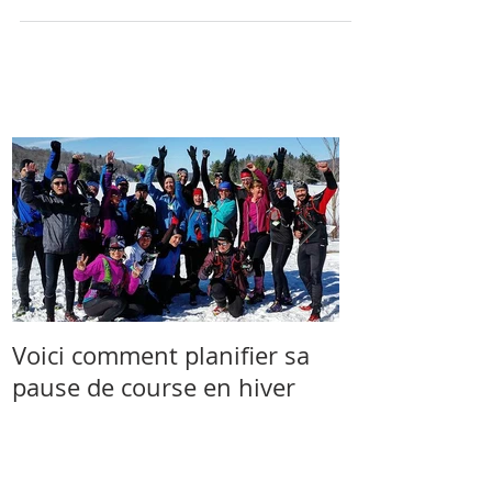
votre technique de course! Objectif: Prévenir les
blessures et améliorer l’efficacité...
Voici comment planifier sa
Salomon et 
pause de course en hiver
s’associent à 
Skyrunner C