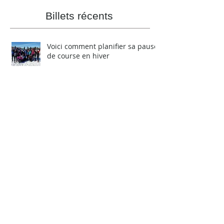
Billets récents
Voici comment planifier sa pause
de course en hiver
Salomon et Suunto s’associent à
la Série Skyrunner Canada
Voici GeoDeTraiL !