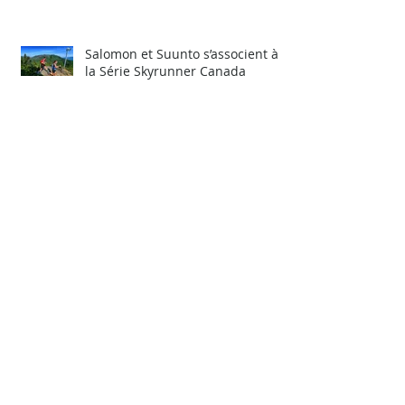
de course en hiver
Salomon et Suunto s’associent à
la Série Skyrunner Canada
Voici GeoDeTraiL !
1 an ça se fête!