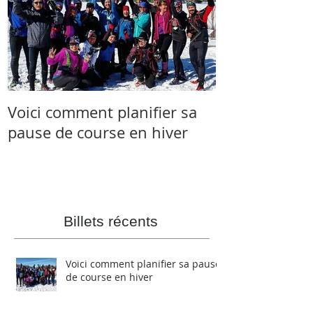
Voici comment planifier sa
Salomon et 
pause de course en hiver
s’associent à 
Skyrunner C
Billets récents
Voici comment planifier sa pause