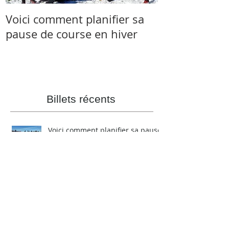
Voici comment planifier sa
Salomon et 
pause de course en hiver
s’associent à 
Skyrunner C
Billets récents
Voici comment planifier sa pause
de course en hiver