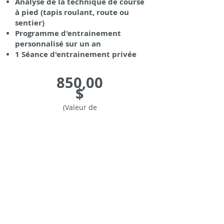
Analyse de la technique de course
à pied (tapis roulant, route ou
sentier)
Programme d'entrainement
personnalisé sur un an
1 Séance d'entrainement privée
850,00
$
(
Valeur de
1145$)
Tous les forfaits donnent droit à
une
deuxième analyse
biomécanique de la technique de
course à pied à 35%
pour en évaluer
l'évolution.
Vous avez des questions?